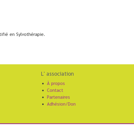
ifié en Sylvothérapie.
L' association
À propos
Contact
Partenaires
Adhésion/Don