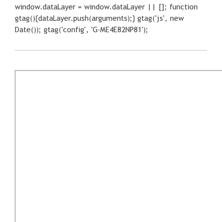
window.dataLayer = window.dataLayer || []; function
gtag(){dataLayer.push(arguments);} gtag('js', new
Date()); gtag('config', 'G-ME4E82NP81');